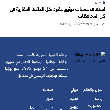
فيديو
استئناف عمليات توثيق عقود نقل الملكية العقارية في
كل المحافظات
أغسطس 12, 2025
أغسطس 14, 2025
الوكالة العربية السورية للأنباء – سانا
الوكالة الوطنية الرسمية للأخبار في سوريا،
تأسست في 24 يونيو 1965. تتبع وزارة
الإعلام، ومركزها الرئيسي في دمشق.
سوريا والعالم
دولي
صحافة
رئاسة
تعليم
صور
الجمهورية
ثقافة وفنون
علوم وتكنولوجيا