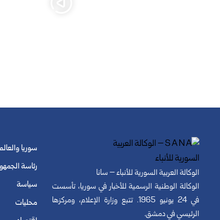
سوريا والعالم
رئاسة الجمهو
الوكالة العربية السورية للأنباء – سانا
سياسة
الوكالة الوطنية الرسمية للأخبار في سوريا، تأسست
في 24 يونيو 1965. تتبع وزارة الإعلام، ومركزها
محليات
الرئيسي في دمشق.