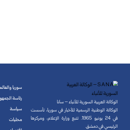
سوريا والعالم
رئاسة الجمهو
الوكالة العربية السورية للأنباء – سانا
سياسة
الوكالة الوطنية الرسمية للأخبار في سوريا، تأسست
في 24 يونيو 1965. تتبع وزارة الإعلام، ومركزها
محليات
الرئيسي في دمشق.