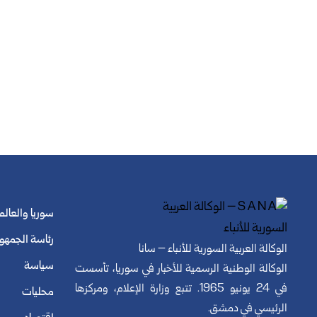
سوريا والعالم
رئاسة الجمهو
الوكالة العربية السورية للأنباء – سانا
سياسة
الوكالة الوطنية الرسمية للأخبار في سوريا، تأسست
في 24 يونيو 1965. تتبع وزارة الإعلام، ومركزها
محليات
الرئيسي في دمشق.