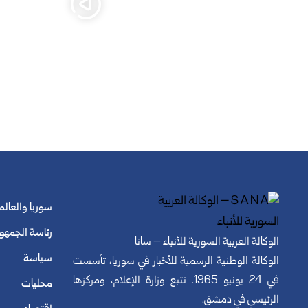
سوريا والعالم
رئاسة الجمهو
الوكالة العربية السورية للأنباء – سانا
سياسة
الوكالة الوطنية الرسمية للأخبار في سوريا، تأسست
في 24 يونيو 1965. تتبع وزارة الإعلام، ومركزها
محليات
الرئيسي في دمشق.