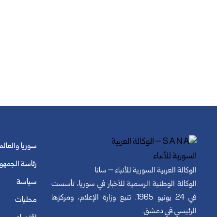
سوريا والعالم
رئاسة الجمهو
الوكالة العربية السورية للأنباء – سانا
سياسة
الوكالة الوطنية الرسمية للأخبار في سوريا، تأسست
في 24 يونيو 1965. تتبع وزارة الإعلام، ومركزها
محليات
الرئيسي في دمشق.