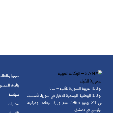
سوريا والعالم
رئاسة الجمهو
الوكالة العربية السورية للأنباء – سانا
سياسة
الوكالة الوطنية الرسمية للأخبار في سوريا، تأسست
في 24 يونيو 1965. تتبع وزارة الإعلام، ومركزها
محليات
الرئيسي في دمشق.