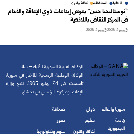
اللاذقية
المحافظات
ثقافة وفنون
“نوستاليجيا حنين” يعرض إبداعات ذوي الإعاقة والأيتام
في المركز الثقافي باللاذقية
يونيو 9, 2026
يونيو 9, 2026
الوكالة العربية السورية للأنباء – سانا
الوكالة الوطنية الرسمية للأخبار في سوريا،
تأسست في 24 يونيو 1965. تتبع وزارة
الإعلام، ومركزها الرئيسي في دمشق.
سوريا والعالم
دولي
صحافة
رئاسة
تعليم
صور
الجمهورية
ثقافة وفنون
علوم وتكنولوجيا