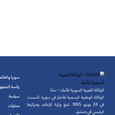
سوريا والعالم
رئاسة الجمهو
الوكالة العربية السورية للأنباء – سانا
سياسة
الوكالة الوطنية الرسمية للأخبار في سوريا، تأسست
في 24 يونيو 1965. تتبع وزارة الإعلام، ومركزها
محليات
الرئيسي في دمشق.