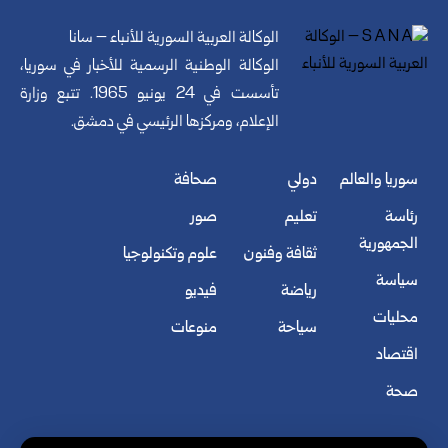
الوكالة العربية السورية للأنباء – سانا
الوكالة الوطنية الرسمية للأخبار في سوريا،
تأسست في 24 يونيو 1965. تتبع وزارة
الإعلام، ومركزها الرئيسي في دمشق.
سوريا والعالم
دولي
صحافة
رئاسة
تعليم
صور
الجمهورية
ثقافة وفنون
علوم وتكنولوجيا
سياسة
رياضة
فيديو
محليات
سياحة
منوعات
اقتصاد
صحة