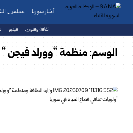
أخبار سوريا
مجلس ال
ثقافة وفنون
فيديو
ص
الوسم:
منظمة “وورلد فيجن “