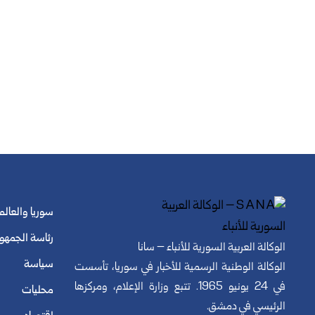
سوريا والعالم
رئاسة الجمهو
الوكالة العربية السورية للأنباء – سانا
سياسة
الوكالة الوطنية الرسمية للأخبار في سوريا، تأسست
في 24 يونيو 1965. تتبع وزارة الإعلام، ومركزها
محليات
الرئيسي في دمشق.