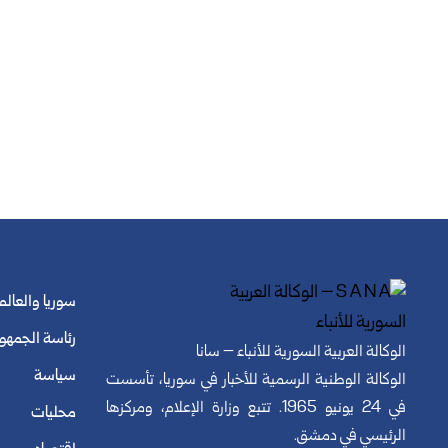
سوريا والعالم
رئاسة الجمهو
الوكالة العربية السورية للأنباء – سانا
سياسة
الوكالة الوطنية الرسمية للأخبار في سوريا، تأسست
في 24 يونيو 1965. تتبع وزارة الإعلام، ومركزها
محليات
الرئيسي في دمشق.