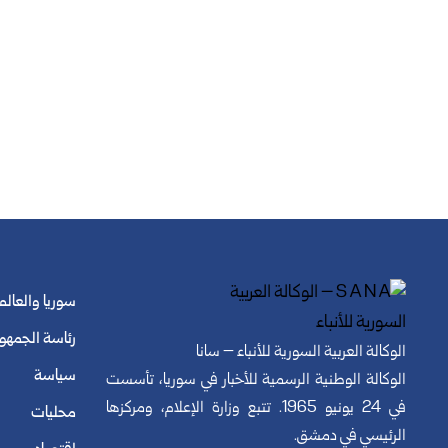
سوريا والعالم
رئاسة الجمهو
الوكالة العربية السورية للأنباء – سانا
سياسة
الوكالة الوطنية الرسمية للأخبار في سوريا، تأسست
في 24 يونيو 1965. تتبع وزارة الإعلام، ومركزها
محليات
الرئيسي في دمشق.