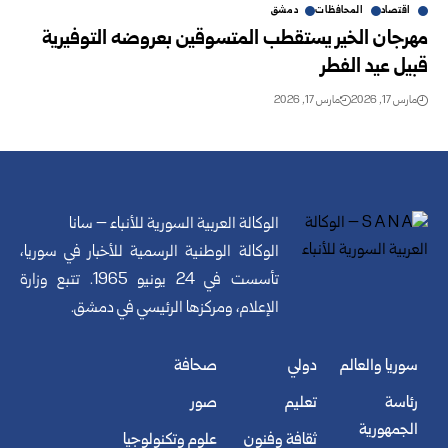
اقتصاد
المحافظات
دمشق
مهرجان الخير يستقطب المتسوقين بعروضه التوفيرية
قبيل عيد الفطر
مارس 17, 2026
مارس 17, 2026
الوكالة العربية السورية للأنباء – سانا
الوكالة الوطنية الرسمية للأخبار في سوريا،
تأسست في 24 يونيو 1965. تتبع وزارة
الإعلام، ومركزها الرئيسي في دمشق.
سوريا والعالم
دولي
صحافة
رئاسة
تعليم
صور
الجمهورية
ثقافة وفنون
علوم وتكنولوجيا