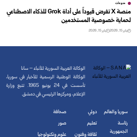
منوعات
منصة X تفرض قيوداً على أداة Grok للذكاء الاصطناعي
لحماية خصوصية المستخدمين
يناير 15, 2026
يناير 15, 2026
الوكالة العربية السورية للأنباء – سانا
الوكالة الوطنية الرسمية للأخبار في سوريا،
تأسست في 24 يونيو 1965. تتبع وزارة
الإعلام، ومركزها الرئيسي في دمشق.
سوريا والعالم
دولي
صحافة
رئاسة
تعليم
صور
الجمهورية
ثقافة وفنون
علوم وتكنولوجيا