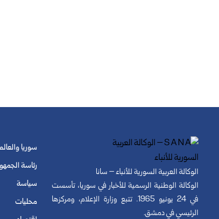
سوريا والعالم
رئاسة الجمهو
الوكالة العربية السورية للأنباء – سانا
سياسة
الوكالة الوطنية الرسمية للأخبار في سوريا، تأسست
في 24 يونيو 1965. تتبع وزارة الإعلام، ومركزها
محليات
الرئيسي في دمشق.