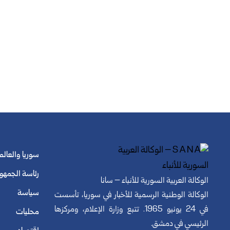
سوريا والعالم
رئاسة الجمهو
الوكالة العربية السورية للأنباء – سانا
سياسة
الوكالة الوطنية الرسمية للأخبار في سوريا، تأسست
في 24 يونيو 1965. تتبع وزارة الإعلام، ومركزها
محليات
الرئيسي في دمشق.