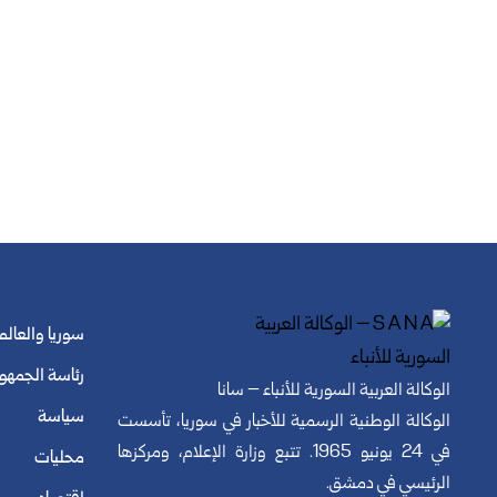
سوريا والعالم
رئاسة الجمهو
الوكالة العربية السورية للأنباء – سانا
سياسة
الوكالة الوطنية الرسمية للأخبار في سوريا، تأسست
في 24 يونيو 1965. تتبع وزارة الإعلام، ومركزها
محليات
الرئيسي في دمشق.