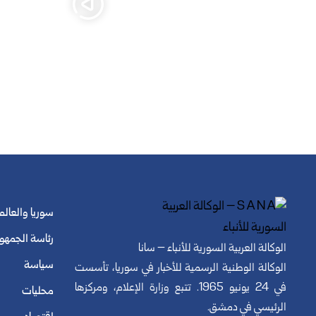
سوريا والعالم
رئاسة الجمهو
الوكالة العربية السورية للأنباء – سانا
سياسة
الوكالة الوطنية الرسمية للأخبار في سوريا، تأسست
في 24 يونيو 1965. تتبع وزارة الإعلام، ومركزها
محليات
الرئيسي في دمشق.