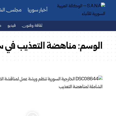
أخبار سوريا
مجلس ال
ثقافة وفنون
فيديو
ص
الوسم:
مناهضة التعذيب في س