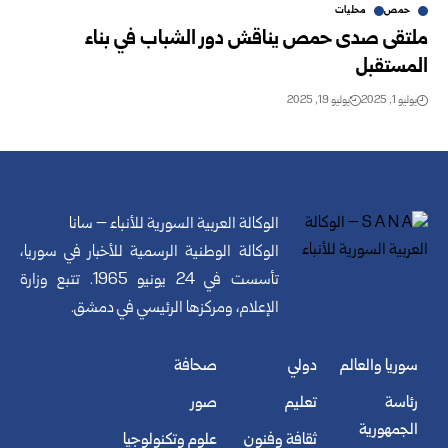
حمص
محليات
ملتقى صدى حمص يناقش دور الشباب في بناء
المستقبل
يوليو 1, 2025
يوليو 19, 2025
الوكالة العربية السورية للأنباء – سانا
الوكالة الوطنية الرسمية للأخبار في سوريا،
تأسست في 24 يونيو 1965. تتبع وزارة
الإعلام، ومركزها الرئيسي في دمشق.
سوريا والعالم
دولي
صحافة
رئاسة
تعليم
صور
الجمهورية
ثقافة وفنون
علوم وتكنولوجيا