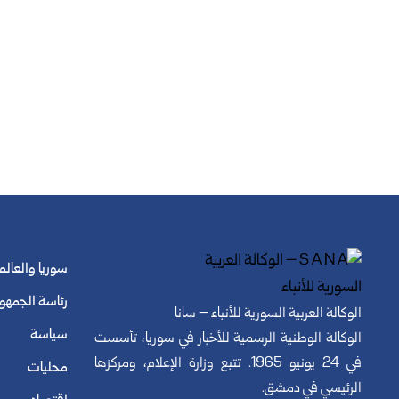
سوريا والعالم
رئاسة الجمهو
الوكالة العربية السورية للأنباء – سانا
سياسة
الوكالة الوطنية الرسمية للأخبار في سوريا، تأسست
في 24 يونيو 1965. تتبع وزارة الإعلام، ومركزها
محليات
الرئيسي في دمشق.