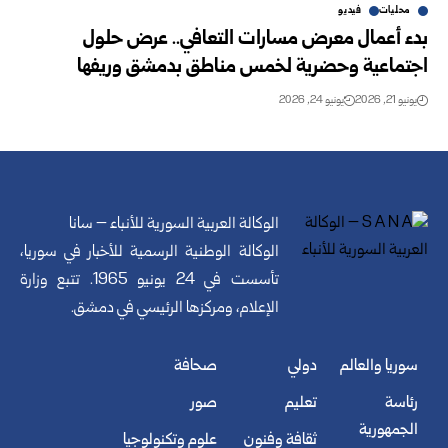
محليات
فيديو
بدء أعمال معرض مسارات التعافي.. عرض حلول
اجتماعية وحضرية لخمس مناطق بدمشق وريفها
يونيو 21, 2026
يونيو 24, 2026
الوكالة العربية السورية للأنباء – سانا
الوكالة الوطنية الرسمية للأخبار في سوريا،
تأسست في 24 يونيو 1965. تتبع وزارة
الإعلام، ومركزها الرئيسي في دمشق.
سوريا والعالم
دولي
صحافة
رئاسة
تعليم
صور
الجمهورية
ثقافة وفنون
علوم وتكنولوجيا