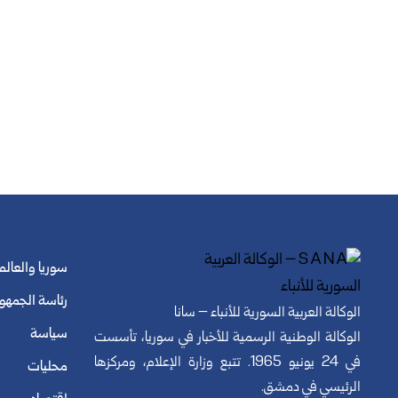
سوريا والعالم
رئاسة الجمهو
الوكالة العربية السورية للأنباء – سانا
سياسة
الوكالة الوطنية الرسمية للأخبار في سوريا، تأسست
في 24 يونيو 1965. تتبع وزارة الإعلام، ومركزها
محليات
الرئيسي في دمشق.