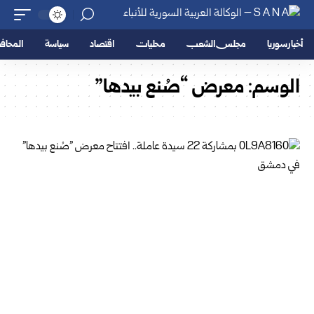
أخبار سوريا
مجلس الشعب
محليات
اقتصاد
سياسة
المحا
الوسم:
معرض “صُنع بيدها”