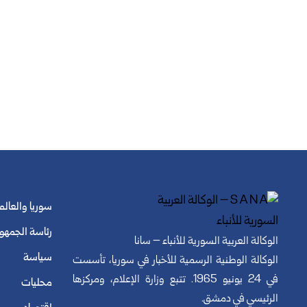
سوريا والعالم
رئاسة الجمهو
الوكالة العربية السورية للأنباء – سانا
سياسة
الوكالة الوطنية الرسمية للأخبار في سوريا، تأسست
في 24 يونيو 1965. تتبع وزارة الإعلام، ومركزها
محليات
الرئيسي في دمشق.