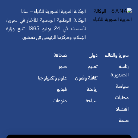
الوكالة العربية السورية للأنباء – سانا
الوكالة الوطنية الرسمية للأخبار في سوريا،
تأسست في 24 يونيو 1965. تتبع وزارة
الإعلام، ومركزها الرئيسي في دمشق.
سوريا والعالم
دولي
صحافة
رئاسة
تعليم
صور
الجمهورية
ثقافة وفنون
علوم وتكنولوجيا
سياسة
رياضة
فيديو
محليات
سياحة
منوعات
اقتصاد
صحة