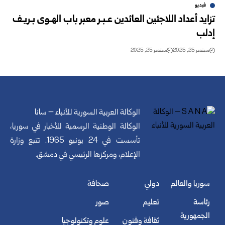
فيديو
تزايد أعداد اللاجئين العائدين عـبـر معبر باب الهـوى بـريـف
إدلب
سبتمبر 25, 2025
سبتمبر 25, 2025
الوكالة العربية السورية للأنباء – سانا
الوكالة الوطنية الرسمية للأخبار في سوريا،
تأسست في 24 يونيو 1965. تتبع وزارة
الإعلام، ومركزها الرئيسي في دمشق.
سوريا والعالم
دولي
صحافة
رئاسة
تعليم
صور
الجمهورية
ثقافة وفنون
علوم وتكنولوجيا