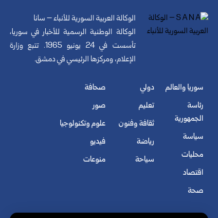
الوكالة العربية السورية للأنباء – سانا
الوكالة الوطنية الرسمية للأخبار في سوريا،
تأسست في 24 يونيو 1965. تتبع وزارة
الإعلام، ومركزها الرئيسي في دمشق.
سوريا والعالم
دولي
صحافة
رئاسة
تعليم
صور
الجمهورية
ثقافة وفنون
علوم وتكنولوجيا
سياسة
رياضة
فيديو
محليات
سياحة
منوعات
اقتصاد
صحة