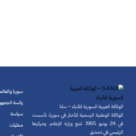
سوريا والعالم
رئاسة الجمهو
الوكالة العربية السورية للأنباء – سانا
سياسة
الوكالة الوطنية الرسمية للأخبار في سوريا، تأسست
في 24 يونيو 1965. تتبع وزارة الإعلام، ومركزها
محليات
الرئيسي في دمشق.