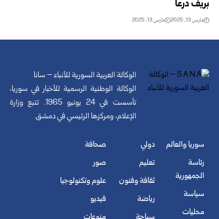
بريف درعا
مارس 13, 2025
مارس 13, 2025
الوكالة العربية السورية للأنباء – سانا
الوكالة الوطنية الرسمية للأخبار في سوريا،
تأسست في 24 يونيو 1965. تتبع وزارة
الإعلام، ومركزها الرئيسي في دمشق.
سوريا والعالم
دولي
صحافة
رئاسة
تعليم
صور
الجمهورية
ثقافة وفنون
علوم وتكنولوجيا
سياسة
رياضة
فيديو
محليات
سياحة
منوعات