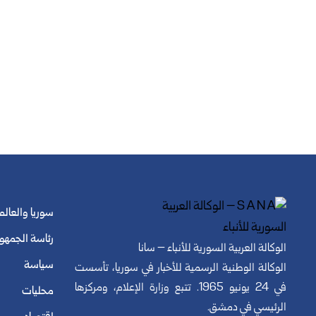
سوريا والعالم
رئاسة الجمهو
الوكالة العربية السورية للأنباء – سانا
سياسة
الوكالة الوطنية الرسمية للأخبار في سوريا، تأسست
في 24 يونيو 1965. تتبع وزارة الإعلام، ومركزها
محليات
الرئيسي في دمشق.