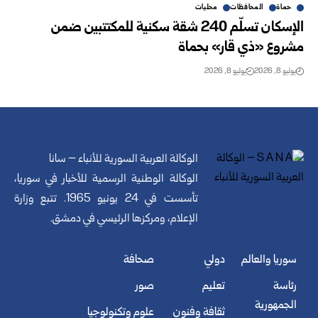
حماة
المحافظات
محليات
الإسكان تسلّم 240 شقة سكنية للمكتتبين ضمن
مشروع «ذي قار» بحماة
يوليو 8, 2026
يوليو 8, 2026
الوكالة العربية السورية للأنباء – سانا
الوكالة الوطنية الرسمية للأخبار في سوريا،
تأسست في 24 يونيو 1965. تتبع وزارة
الإعلام، ومركزها الرئيسي في دمشق.
سوريا والعالم
دولي
صحافة
رئاسة
تعليم
صور
الجمهورية
ثقافة وفنون
علوم وتكنولوجيا