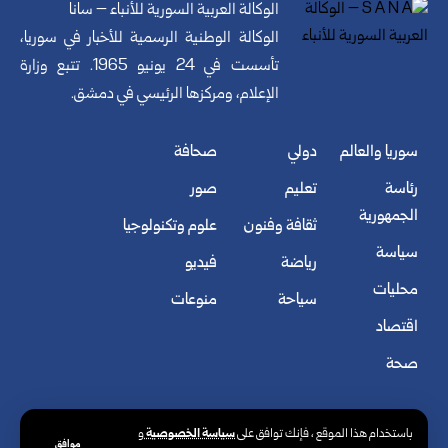
الوكالة العربية السورية للأنباء – سانا
الوكالة الوطنية الرسمية للأخبار في سوريا،
تأسست في 24 يونيو 1965. تتبع وزارة
الإعلام، ومركزها الرئيسي في دمشق.
سوريا والعالم
دولي
صحافة
رئاسة
تعليم
صور
الجمهورية
ثقافة وفنون
علوم وتكنولوجيا
سياسة
رياضة
فيديو
محليات
سياحة
منوعات
اقتصاد
صحة
سياسة الخصوصية
باستخدام هذا الموقع ، فإنك توافق على
و
موافق