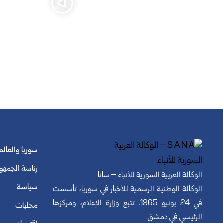
سوريا والعالم
رئاسة الجمهو
الوكالة العربية السورية للأنباء – سانا
سياسة
الوكالة الوطنية الرسمية للأخبار في سوريا، تأسست
في 24 يونيو 1965. تتبع وزارة الإعلام، ومركزها
محليات
الرئيسي في دمشق.