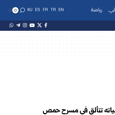
لي
رياضة
KU
ES
FR
TR
EN
لياته تتألق في مسرح حمص