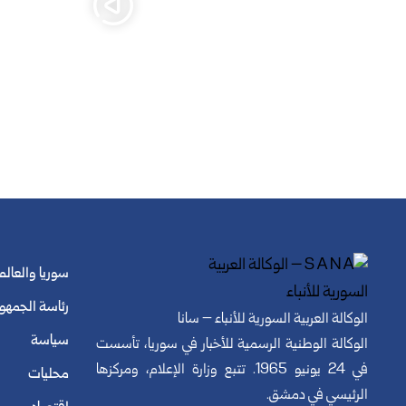
سوريا والعالم
رئاسة الجمهو
الوكالة العربية السورية للأنباء – سانا
سياسة
الوكالة الوطنية الرسمية للأخبار في سوريا، تأسست
في 24 يونيو 1965. تتبع وزارة الإعلام، ومركزها
محليات
الرئيسي في دمشق.