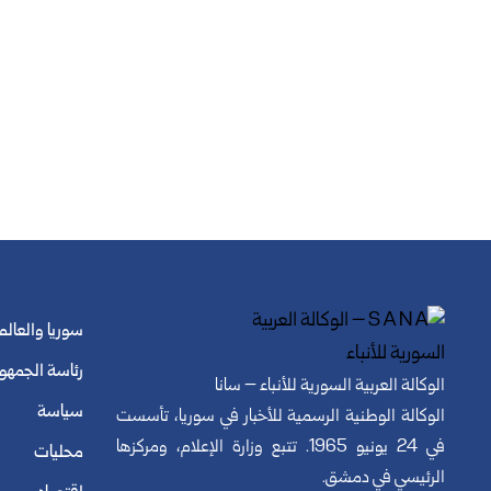
سوريا والعالم
رئاسة الجمهو
الوكالة العربية السورية للأنباء – سانا
سياسة
الوكالة الوطنية الرسمية للأخبار في سوريا، تأسست
في 24 يونيو 1965. تتبع وزارة الإعلام، ومركزها
محليات
الرئيسي في دمشق.