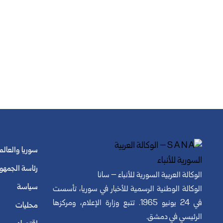
سوريا والعالم
رئاسة الجمهو
الوكالة العربية السورية للأنباء – سانا
سياسة
الوكالة الوطنية الرسمية للأخبار في سوريا، تأسست
في 24 يونيو 1965. تتبع وزارة الإعلام، ومركزها
محليات
الرئيسي في دمشق.