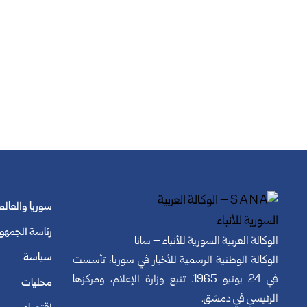
سوريا والعالم
رئاسة الجمهو
الوكالة العربية السورية للأنباء – سانا
سياسة
الوكالة الوطنية الرسمية للأخبار في سوريا، تأسست
في 24 يونيو 1965. تتبع وزارة الإعلام، ومركزها
محليات
الرئيسي في دمشق.