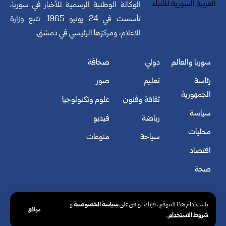
الوكالة الوطنية الرسمية للأخبار في سوريا،
تأسست في 24 يونيو 1965. تتبع وزارة
الإعلام، ومركزها الرئيسي في دمشق.
سوريا والعالم
دولي
صحافة
رئاسة
تعليم
صور
الجمهورية
ثقافة وفنون
علوم وتكنولوجيا
سياسة
رياضة
فيديو
محليات
سياحة
منوعات
اقتصاد
صحة
سياسة الخصوصية
باستخدام هذا الموقع ، فإنك توافق على
و
موافق
شروط الاستخدام
.
© الوكالة العربية السورية للأنباء. كافة الحقوق محفوظة.