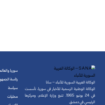
سوريا والعالم
رئاسة الجمهو
الوكالة العربية السورية للأنباء – سانا
سياسة
الوكالة الوطنية الرسمية للأخبار في سوريا، تأسست
في 24 يونيو 1965. تتبع وزارة الإعلام، ومركزها
محليات
الرئيسي في دمشق.