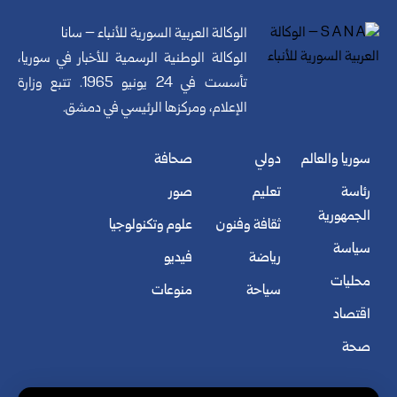
الوكالة العربية السورية للأنباء – سانا
الوكالة الوطنية الرسمية للأخبار في سوريا،
تأسست في 24 يونيو 1965. تتبع وزارة
الإعلام، ومركزها الرئيسي في دمشق.
سوريا والعالم
دولي
صحافة
رئاسة
تعليم
صور
الجمهورية
ثقافة وفنون
علوم وتكنولوجيا
سياسة
رياضة
فيديو
محليات
سياحة
منوعات
اقتصاد
صحة