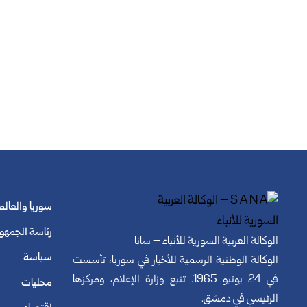
سوريا والعالم
رئاسة الجمهو
الوكالة العربية السورية للأنباء – سانا
سياسة
الوكالة الوطنية الرسمية للأخبار في سوريا، تأسست
في 24 يونيو 1965. تتبع وزارة الإعلام، ومركزها
محليات
الرئيسي في دمشق.