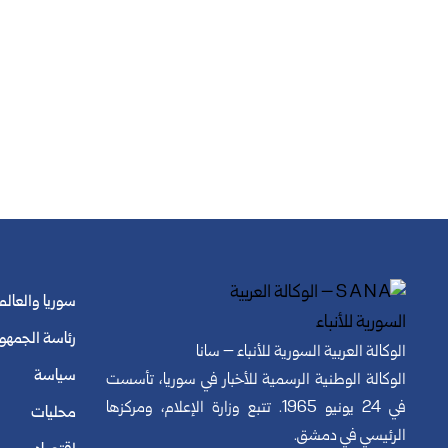
سوريا والعالم
رئاسة الجمهو
الوكالة العربية السورية للأنباء – سانا
سياسة
الوكالة الوطنية الرسمية للأخبار في سوريا، تأسست
في 24 يونيو 1965. تتبع وزارة الإعلام، ومركزها
محليات
الرئيسي في دمشق.