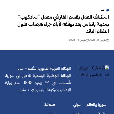
صور
استئناف العمل بقسم الغاز في معمل “سادكوب”
بمدينة بانياس بعد توقفه لأيام جراء هجمات فلول
النظام البائد
مارس 16, 2025
مارس 16, 2025
الوكالة العربية السورية للأنباء – سانا
الوكالة الوطنية الرسمية للأخبار في سوريا،
تأسست في 24 يونيو 1965. تتبع وزارة
الإعلام، ومركزها الرئيسي في دمشق.
سوريا والعالم
دولي
صحافة