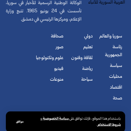
الوكالة الوطنية الرسمية للأخبار في سوريا،
تأسست في 24 يونيو 1965. تتبع وزارة
الإعلام، ومركزها الرئيسي في دمشق.
سوريا والعالم
دولي
صحافة
رئاسة
تعليم
صور
الجمهورية
ثقافة وفنون
علوم وتكنولوجيا
سياسة
رياضة
فيديو
محليات
سياحة
منوعات
اقتصاد
صحة
سياسة الخصوصية
باستخدام هذا الموقع ، فإنك توافق على
و
موافق
شروط الاستخدام
.
© الوكالة العربية السورية للأنباء. كافة الحقوق محفوظة.