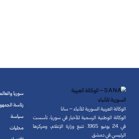
سوريا والعالم
رئاسة الجمهو
الوكالة العربية السورية للأنباء – سانا
سياسة
الوكالة الوطنية الرسمية للأخبار في سوريا، تأسست
في 24 يونيو 1965. تتبع وزارة الإعلام، ومركزها
محليات
الرئيسي في دمشق.