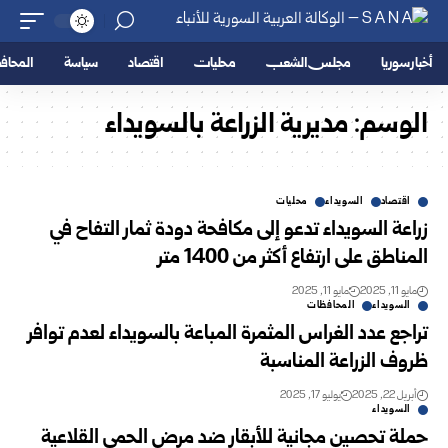
أخبار سوريا
مجلس الشعب
محليات
اقتصاد
سياسة
المحا
الوسم:
مديرية الزراعة بالسويداء
اقتصاد
السويداء
محليات
زراعة السويداء تدعو إلى مكافحة دودة ثمار التفاح في
المناطق على ارتفاع أكثر من 1400 متر
مايو 11, 2025
مايو 11, 2025
السويداء
المحافظات
تراجع عدد الغراس المثمرة المباعة بالسويداء لعدم توافر
ظروف الزراعة المناسبة
أبريل 22, 2025
يوليو 17, 2025
السويداء
حملة تحصين مجانية للأبقار ضد مرض الحمى القلاعية