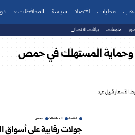
شعب
محليات
اقتصاد
سياسة
المحافظات
دو
ور
منوعات
بيانات الاتصال
لية وحماية المستهلك في حمص
اقتصاد
المحافظات
حمص
جولات رقابية على أسواق 