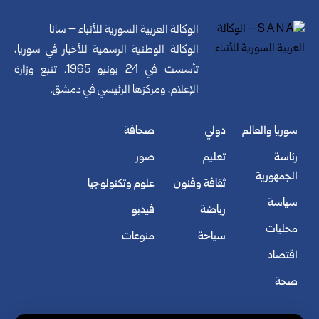
الوكالة العربية السورية للأنباء – سانا
الوكالة الوطنية الرسمية للأخبار في سوريا،
تأسست في 24 يونيو 1965. تتبع وزارة
الإعلام، ومركزها الرئيسي في دمشق.
سوريا والعالم
دولي
صحافة
رئاسة
تعليم
صور
الجمهورية
ثقافة وفنون
علوم وتكنولوجيا
سياسة
رياضة
فيديو
محليات
سياحة
منوعات
اقتصاد
صحة