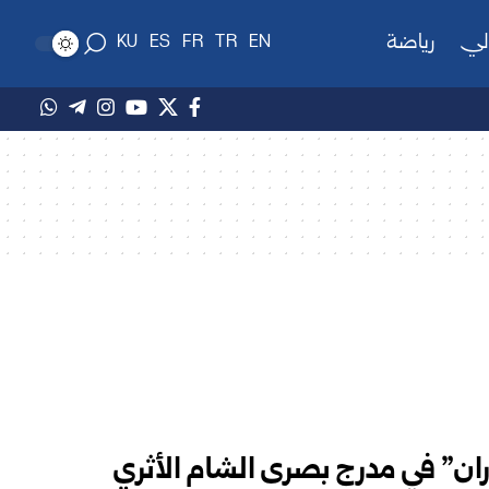
لي
رياضة
KU
ES
FR
TR
EN
ان” في مدرج بصرى الشام الأثري