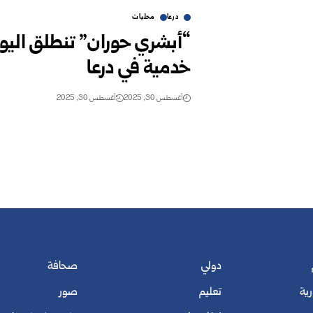
درعا
محليات
“أبشري حوران” تنطلق الي
خدمية في درعا
أغسطس 30, 2025
أغسطس 30, 2025
دولي
صحافة
رية
تعليم
صور